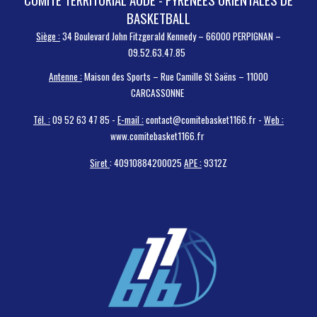
BASKETBALL
Siège :
34 Boulevard John Fitzgerald Kennedy – 66000 PERPIGNAN –
09.52.63.47.85
Antenne :
Maison des Sports – Rue Camille St Saëns – 11000
CARCASSONNE
Tél. :
09 52 63 47 85 -
E-mail :
contact@comitebasket1166.fr -
Web :
www.comitebasket1166.fr
Siret
: 40910884200025
APE :
9312Z